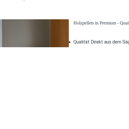
Holzpellets in Premium - Quali
Qualität Direkt aus dem S
100 % Nadelholz aus regio
konstant hohe Premium-Qua
Zertifizierte Sicherheit
Geprüfte Qualität nach DIN
maximale Betriebssicherhei
Perfekt für jede Anlage
Optimale Maße (6 mm, 5–40
und Pelletheizungen.
Effizient & kostensparend
Hoher Wirkungsgrad sorgt f