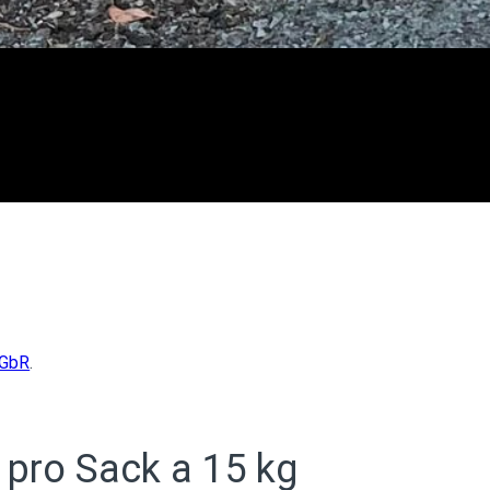
 GbR
.
. pro Sack a 15 kg